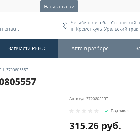
Написать нам
Челябинская обл., Сосновский 
 renault
п. Кременкуль, Уральский тракт,
Запчасти РЕНО
Авто в разборе
З
Щ 7700805557
805557
Артикул:
7700805557
Под заказ
315.26 руб.