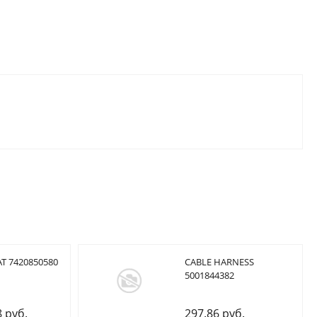
T 7420850580
CABLE HARNESS
5001844382
8 руб.
297.86 руб.