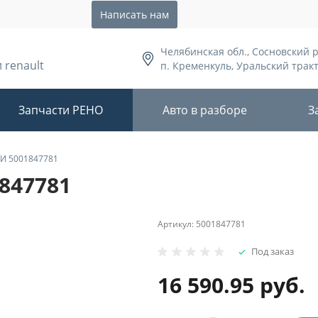
Написать нам
Челябинская обл., Сосновский 
 renault
п. Кременкуль, Уральский тракт,
Запчасти РЕНО
Авто в разборе
З
И 5001847781
847781
Артикул:
5001847781
Под заказ
16 590.95 руб.