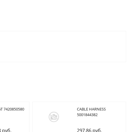
T 7420850580
CABLE HARNESS
5001844382
8 руб.
297.86 руб.