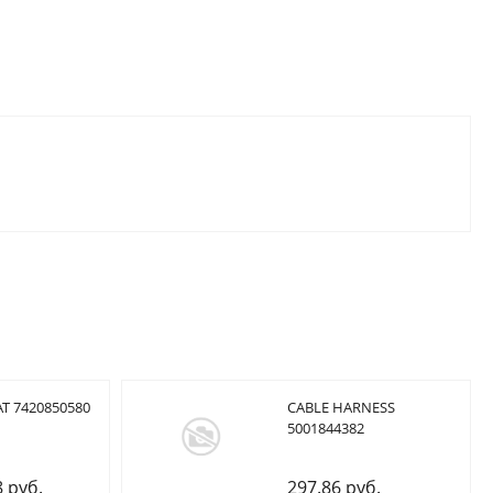
T 7420850580
CABLE HARNESS
5001844382
8 руб.
297.86 руб.