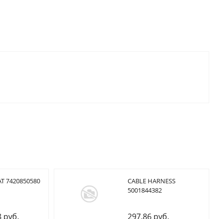
T 7420850580
CABLE HARNESS
5001844382
8 руб.
297.86 руб.