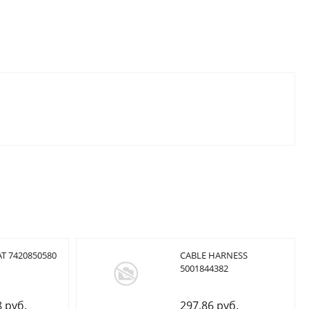
T 7420850580
CABLE HARNESS
5001844382
8 руб.
297.86 руб.