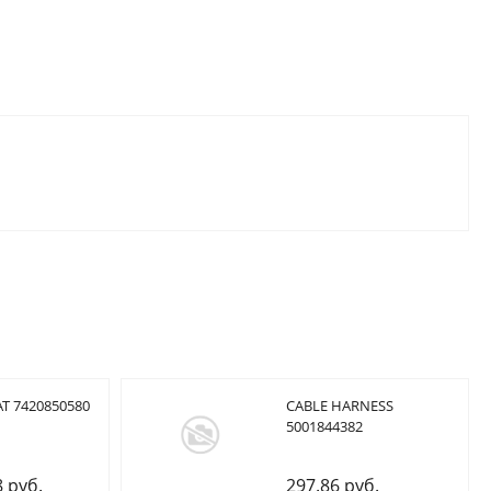
T 7420850580
CABLE HARNESS
5001844382
8 руб.
297.86 руб.