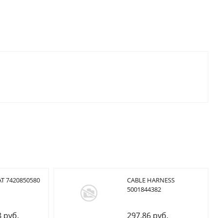
T 7420850580
CABLE HARNESS
5001844382
8 руб.
297.86 руб.