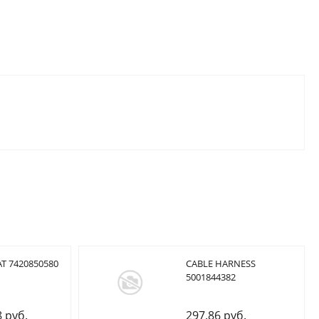
T 7420850580
CABLE HARNESS
5001844382
8 руб.
297.86 руб.