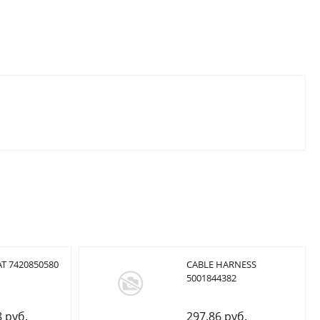
T 7420850580
CABLE HARNESS
5001844382
8 руб.
297.86 руб.