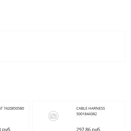
T 7420850580
CABLE HARNESS
5001844382
8 руб.
297.86 руб.