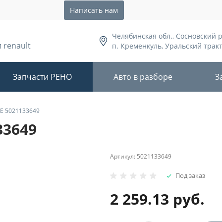
Написать нам
Челябинская обл., Сосновский 
 renault
п. Кременкуль, Уральский тракт,
Запчасти РЕНО
Авто в разборе
З
E 5021133649
33649
Артикул:
5021133649
Под заказ
2 259.13 руб.